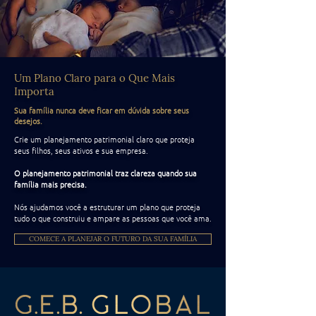
Um Plano Claro para o Que Mais
Importa
Sua família nunca deve ficar em dúvida sobre seus
desejos.
Crie um planejamento patrimonial claro que proteja
seus filhos, seus ativos e sua empresa.
O planejamento patrimonial traz clareza quando sua
família mais precisa.
Nós ajudamos você a estruturar um plano que proteja
tudo o que construiu e ampare as pessoas que você ama.
COMECE A PLANEJAR O FUTURO DA SUA FAMÍLIA