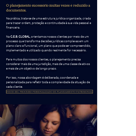
O planejamento sucessório muitas vezes é reduzido a
documentos.
Na prática, trata-se de uma estrutura jurídica organizada, criada
para trazer ordem, proteção e continuidade à sua vida pessoal e
financeira.
Na
G.E.B. GLOBAL
, orientamos nossos clientes por meio de um
processo que transforma decisões jurídicas complexas em um
plano claro e funcional, um plano que pode ser compreendido,
implementado e utilizado quando realmente for necessário.
Para muitos dos nossos clientes, o planejamento precisa
considerar mais de uma jurisdição, mais de uma classe de ativos
e mais de um objetivo de longo prazo.
Por isso, nossa abordagem é deliberada, coordenada e
personalizada para refletir toda a complexidade da situação de
cada cliente.
INICIE SEU PROCESSO PERSONALIZADO DE PLANEJAMENTO PATRIMONIAL