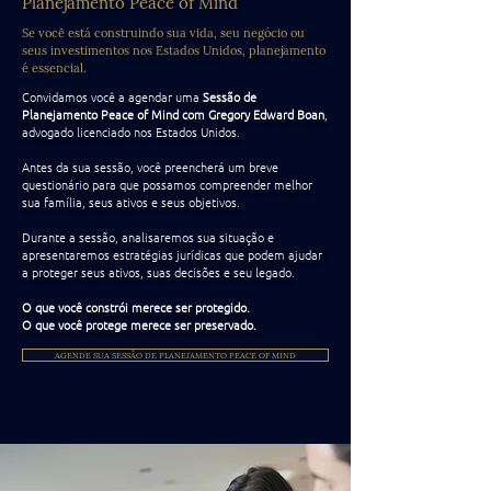
Planejamento Peace of Mind
Se você está construindo sua vida, seu negócio ou
seus investimentos nos Estados Unidos, planejamento
é essencial.
Convidamos você a agendar uma
Sessão de
Planejamento Peace of Mind com Gregory Edward Boan
,
advogado licenciado nos Estados Unidos.
Antes da sua sessão, você preencherá um breve
questionário para que possamos compreender melhor
sua família, seus ativos e seus objetivos.
Durante a sessão, analisaremos sua situação e
apresentaremos estratégias jurídicas que podem ajudar
a proteger seus ativos, suas decisões e seu legado.
O que você constrói merece ser protegido.
O que você protege merece ser preservado.
AGENDE SUA SESSÃO DE PLANEJAMENTO PEACE OF MIND