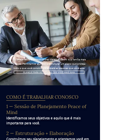
O planejamento patrimonial traz clareza quando sua família mais
precisa. Permita-nos ajudá-lo a estruturar um plano que proteja
tudo o que você construiu e ampare as pessoas que você ama.
PLANEJE PARA AS PESSOAS QUE VOCÊ MAIS AMA
COMO É TRABALHAR CONOSCO
1 — Sessão de Planejamento Peace of
Mind
Identificamos seus objetivos e aquilo que é mais
importante para você.
2 — Estruturação + Elaboração
Construímos seu planejamento e orientamos você em