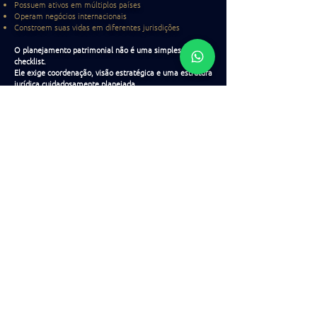
Possuem ativos em múltiplos países
Operam negócios internacionais
Constroem suas vidas em diferentes jurisdições
O planejamento patrimonial não é uma simples
checklist.
Ele exige coordenação, visão estratégica e uma estrutura
jurídica cuidadosamente planejada.
Nossa abordagem é focada em:
Proteger sua família
Preservar sua empresa
Salvaguardar ativos internacionais
Com clareza e precisão
Porque verdadeira segurança não é reativa.
Ela é intencional.
Esperamos ajudá-lo a proteger aquilo que mais importa.
COMECE A PLANEJAR AGORA
CONTACT US