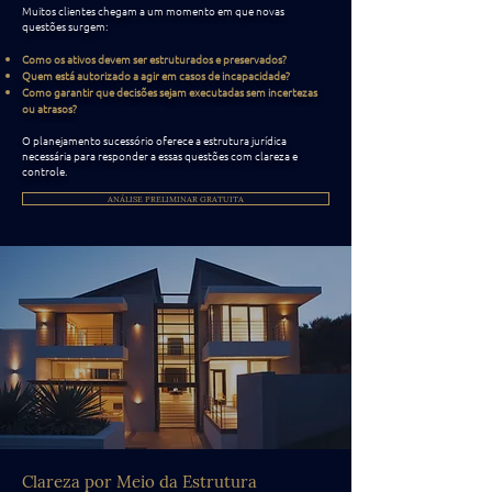
Muitos clientes chegam a um momento em que novas
questões surgem:
Como os ativos devem ser estruturados e preservados?
Quem está autorizado a agir em casos de incapacidade?
Como garantir que decisões sejam executadas sem incertezas
ou atrasos?
O planejamento sucessório oferece a estrutura jurídica
necessária para responder a essas questões com clareza e
controle.
ANÁLISE PRELIMINAR GRATUITA
Clareza por Meio da Estrutura