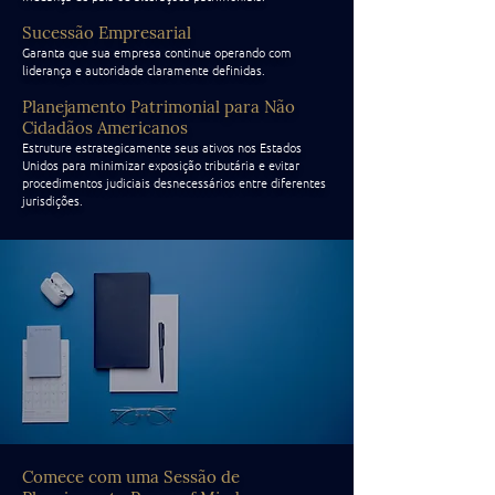
Sucessão Empresarial
Garanta que sua empresa continue operando com
liderança e autoridade claramente definidas.
Planejamento Patrimonial para Não
Cidadãos Americanos
Estruture estrategicamente seus ativos nos Estados
Unidos para minimizar exposição tributária e evitar
procedimentos judiciais desnecessários entre diferentes
jurisdições.
Comece com uma Sessão de