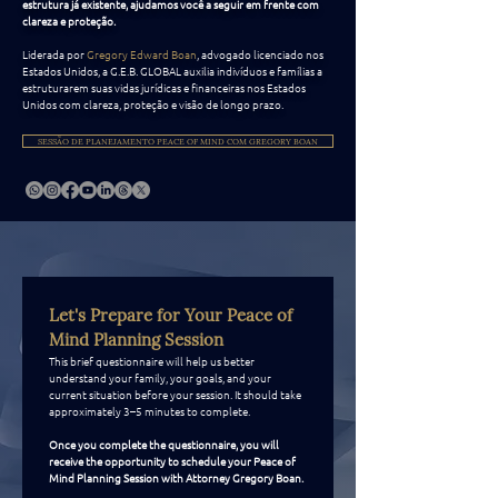
estrutura já existente, ajudamos você a seguir em frente com
clareza e proteção.
Liderada por
Gregory Edward Boan
, advogado licenciado nos
Estados Unidos, a G.E.B. GLOBAL auxilia indivíduos e famílias a
estruturarem suas vidas jurídicas e financeiras nos Estados
Unidos com clareza, proteção e visão de longo prazo.
SESSÃO DE PLANEJAMENTO PEACE OF MIND COM GREGORY BOAN
Let's Prepare for Your Peace of 
Mind Planning Session
This brief questionnaire will help us better 
understand your family, your goals, and your 
current situation before your session. It should take 
approximately 3–5 minutes to complete.
Once you complete the questionnaire, you will 
receive the opportunity to schedule your Peace of 
Mind Planning Session with Attorney Gregory Boan.