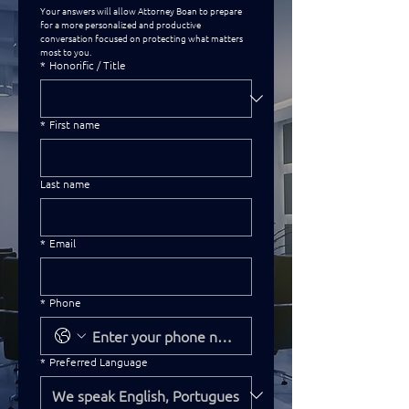
Your answers will allow Attorney Boan to prepare 
for a more personalized and productive 
conversation focused on protecting what matters 
most to you.
*
Honorific / Title
*
First name
Last name
*
Email
*
Phone
*
Preferred Language