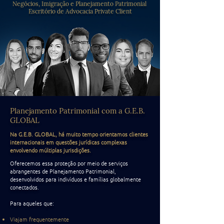
Negócios, Imigração e Planejamento Patrimonial
Escritório de Advocacia Private Client
Planejamento Patrimonial com a G.E.B.
GLOBAL
Na G.E.B. GLOBAL, há muito tempo orientamos clientes
internacionais em questões jurídicas complexas
envolvendo múltiplas jurisdições.
Oferecemos essa proteção por meio de serviços
abrangentes de Planejamento Patrimonial,
desenvolvidos para indivíduos e famílias globalmente
conectados.
Para aqueles que:
Viajam frequentemente