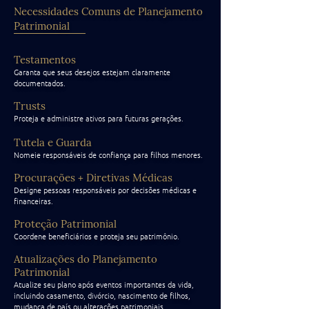
Necessidades Comuns de Planejamento
Patrimonial
Testamentos
Garanta que seus desejos estejam claramente
documentados.
Trusts
Proteja e administre ativos para futuras gerações.
Tutela e Guarda
Nomeie responsáveis de confiança para filhos menores.
Procurações + Diretivas Médicas
Designe pessoas responsáveis por decisões médicas e
financeiras.
Proteção Patrimonial
Coordene beneficiários e proteja seu patrimônio.
Atualizações do Planejamento
Patrimonial
Atualize seu plano após eventos importantes da vida,
incluindo casamento, divórcio, nascimento de filhos,
mudança de país ou alterações patrimoniais.