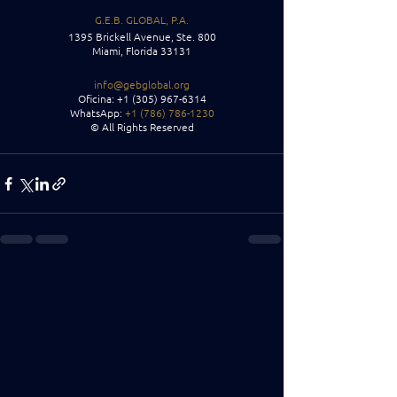
G.E.B. GLOBAL, P.A.
1395 Brickell Avenue, Ste. 800
Miami, Florida 33131
info@gebglobal.org
Oficina: +1 (305) 967-6314
WhatsApp:
 +1 (786) 786-1230
© All Rights Reserved