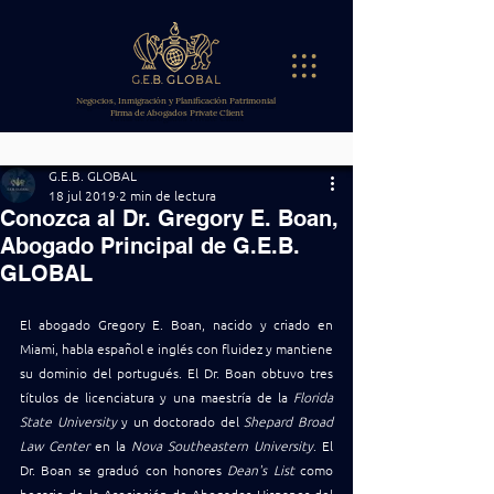
Negocios, Inmigración y Planificación Patrimonial
Firma de Abogados Private Client
G.E.B. GLOBAL
18 jul 2019
2 min de lectura
Conozca al Dr. Gregory E. Boan,
Abogado Principal de G.E.B.
GLOBAL
El abogado Gregory E. Boan, nacido y criado en 
Miami, habla español e inglés con fluidez y mantiene 
su dominio del portugués. El Dr. Boan obtuvo tres 
títulos de licenciatura y una maestría de la 
Florida 
State University
 y un doctorado del 
Shepard Broad 
Law Center
 en la 
Nova Southeastern University
. El 
Dr. Boan se graduó con honores 
Dean's List
 como 