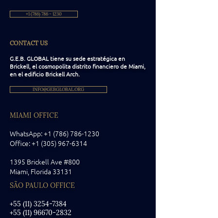
+1 (786) 786 - 1230
CONTACT US
G.E.B. GLOBAL tiene su sede estratégica en
Brickell, el cosmopolita distrito financiero de Miami,
en el edificio Brickell Arch.
INFO@GEBGLOBAL.ORG
MIAMI OFFICE
WhatsApp: +1 (786) 786-1230
Office:
+1 (305) 967-6314
1395 Brickell Ave #800
Miami, Florida
33131
SÃO PAULO OFFICE
+55 (11) 3254-7384
+55 (11) 96670-2832